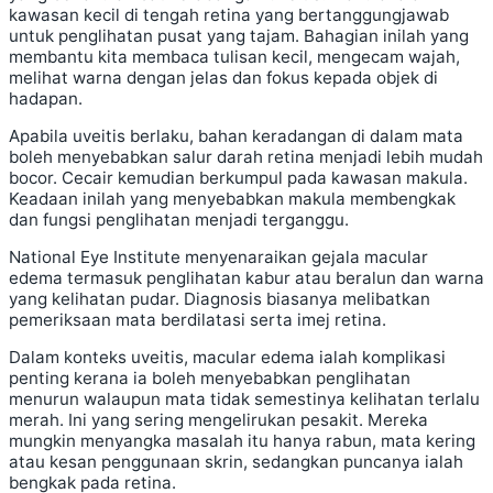
kawasan kecil di tengah retina yang bertanggungjawab
untuk penglihatan pusat yang tajam. Bahagian inilah yang
membantu kita membaca tulisan kecil, mengecam wajah,
melihat warna dengan jelas dan fokus kepada objek di
hadapan.
Apabila uveitis berlaku, bahan keradangan di dalam mata
boleh menyebabkan salur darah retina menjadi lebih mudah
bocor. Cecair kemudian berkumpul pada kawasan makula.
Keadaan inilah yang menyebabkan makula membengkak
dan fungsi penglihatan menjadi terganggu.
National Eye Institute menyenaraikan gejala macular
edema termasuk penglihatan kabur atau beralun dan warna
yang kelihatan pudar. Diagnosis biasanya melibatkan
pemeriksaan mata berdilatasi serta imej retina.
Dalam konteks uveitis, macular edema ialah komplikasi
penting kerana ia boleh menyebabkan penglihatan
menurun walaupun mata tidak semestinya kelihatan terlalu
merah. Ini yang sering mengelirukan pesakit. Mereka
mungkin menyangka masalah itu hanya rabun, mata kering
atau kesan penggunaan skrin, sedangkan puncanya ialah
bengkak pada retina.