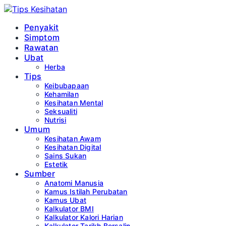
Penyakit
Simptom
Rawatan
Ubat
Herba
Tips
Keibubapaan
Kehamilan
Kesihatan Mental
Seksualiti
Nutrisi
Umum
Kesihatan Awam
Kesihatan Digital
Sains Sukan
Estetik
Sumber
Anatomi Manusia
Kamus Istilah Perubatan
Kamus Ubat
Kalkulator BMI
Kalkulator Kalori Harian
Kalkulator Tarikh Bersalin