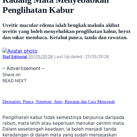
Penglihatan Kabur
Uveitic macular edema ialah bengkak makula akibat
uveitis yang boleh menyebabkan penglihatan kabur, herot
dan sukar membaca. Ketahui punca, tanda dan rawatan.
Posted
20/05/2026
Last Updated: 21/05/2026
Staf Editorial
by
– Advertisement –
Share on
READ NEXT
Dermatitis: Punca, Simptom, Jenis, Rawatan dan Cara Mencegah
Penglihatan kabur tidak semestinya berpunca daripada
rabun, mata letih atau keperluan menukar cermin mata.
Dalam sesetengah keadaan, ia boleh menjadi tanda
keradangan di dalam mata yang sudah menjejaskan