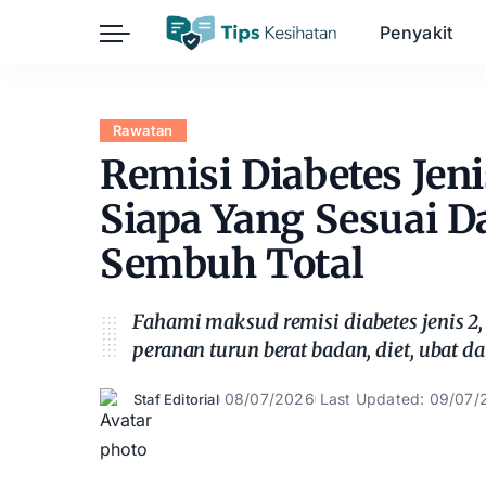
Penyakit
Herba
Keibubapaan
Kesihatan Awam
Rawatan
Kehamilan
Kesihatan Digital
Remisi Diabetes Jeni
Kesihatan Mental
Sains Sukan
Siapa Yang Sesuai D
Seksualiti
Estetik
Sembuh Total
Nutrisi
Fahami maksud remisi diabetes jenis 2, 
peranan turun berat badan, diet, ubat d
08/07/2026
Last Updated: 09/07/
Staf Editorial
Posted
by