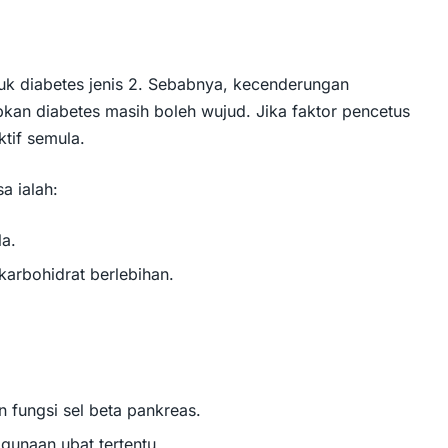
untuk diabetes jenis 2. Sebabnya, kecenderungan
an diabetes masih boleh wujud. Jika faktor pencetus
ktif semula.
a ialah:
la.
arbohidrat berlebihan.
 fungsi sel beta pankreas.
ggunaan ubat tertentu.