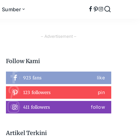
Sumber
– Advertisement –
Follow Kami
like
923
fans
pin
123
followers
follow
411
followers
Artikel Terkini