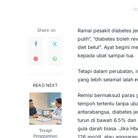
– A
Share on
Ramai pesakit
diabetes je
pulih”, “diabetes boleh r
diet betul”. Ayat begini 
kepada ubat sampai tua.
Tetapi dalam perubatan, is
yang lebih selamat ialah
r
READ NEXT
Remisi bermaksud paras g
tempoh tertentu tanpa ub
antarabangsa, diabetes j
turun di bawah 6.5% dan 
gula darah biasa. Jika H
Terapi
Penggantian
126 mg/dL atau anggaran