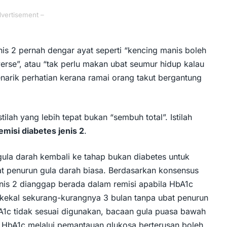
dvertisement –
nis 2
pernah dengar ayat seperti “kencing manis boleh
everse”, atau “tak perlu makan ubat seumur hidup kalau
menarik perhatian kerana ramai orang takut bergantung
tilah yang lebih tepat bukan “sembuh total”. Istilah
emisi diabetes jenis 2
.
ula darah kembali ke tahap bukan diabetes untuk
at penurun gula darah biasa. Berdasarkan konsensus
enis 2 dianggap berada dalam remisi apabila HbA1c
kekal sekurang-kurangnya 3 bulan tanpa ubat penurun
bA1c tidak sesuai digunakan, bacaan gula puasa bawah
 HbA1c melalui pemantauan glukosa berterusan boleh