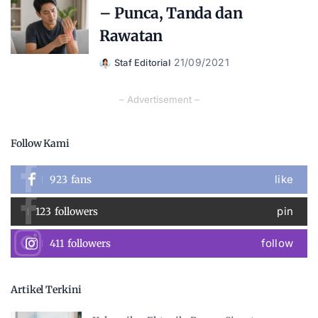
– Punca, Tanda dan
Rawatan
21/09/2021
Staf Editorial
Posted
by
– Advertisement –
Follow Kami
like
923
fans
pin
123
followers
follow
411
followers
Artikel Terkini