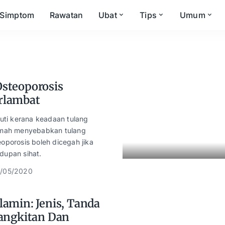
Simptom
Rawatan
Ubat
Tips
Umum
steoporosis
rlambat
uti kerana keadaan tulang
emah menyebabkan tulang
oporosis boleh dicegah jika
dupan sihat.
/05/2020
lamin: Jenis, Tanda
Jangkitan Dan