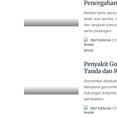
Pencegaha
Ketahui jenis peny
lelaki dan wanita, 
dan langkah penceg
serta pasangan.
02
Staf Editorial
Posted
by
Penyakit Go
Tanda dan 
Gonorrhea disebab
Neisseria gonorrh
hubungan kelamin,
pembiakan.
02
Staf Editorial
Posted
by