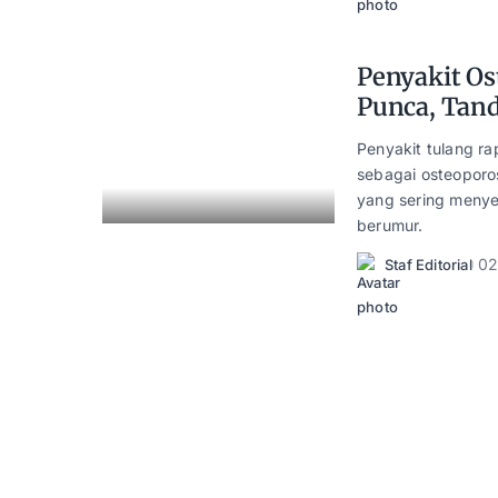
Penyakit Os
Punca, Tan
Penyakit tulang ra
sebagai osteoporo
yang sering menye
berumur.
02
Staf Editorial
Posted
by