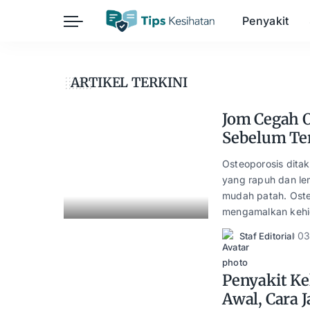
Penyakit
Herba
Keibubapaan
Kesihatan Awam
ARTIKEL TERKINI
Kehamilan
Kesihatan Digital
Kesihatan Mental
Sains Sukan
Jom Cegah O
Sebelum Te
Seksualiti
Estetik
Nutrisi
Osteoporosis ditak
yang rapuh dan l
mudah patah. Oste
mengamalkan kehi
03
Staf Editorial
Posted
by
Penyakit Ke
Awal, Cara 