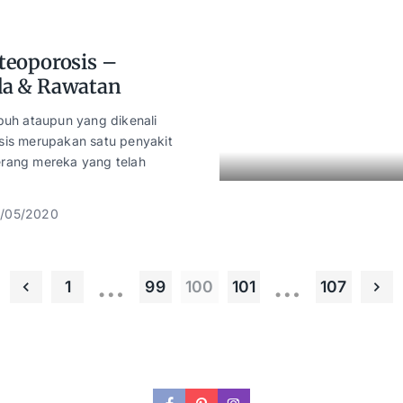
teoporosis –
da & Rawatan
puh ataupun yang dikenali
sis merupakan satu penyakit
rang mereka yang telah
/05/2020
…
…
1
99
100
101
107