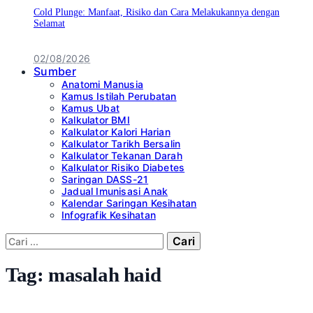
Cold Plunge: Manfaat, Risiko dan Cara Melakukannya dengan
Selamat
02/08/2026
Sumber
Anatomi Manusia
Kamus Istilah Perubatan
Kamus Ubat
Kalkulator BMI
Kalkulator Kalori Harian
Kalkulator Tarikh Bersalin
Kalkulator Tekanan Darah
Kalkulator Risiko Diabetes
Saringan DASS-21
Jadual Imunisasi Anak
Kalendar Saringan Kesihatan
Infografik Kesihatan
Cari:
Tag:
masalah haid