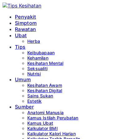
Penyakit
Simptom
Rawatan
Ubat
Herba
Tips
Keibubapaan
Kehamilan
Kesihatan Mental
Seksualiti
Nutrisi
Umum
Kesihatan Awam
Kesihatan Digital
Sains Sukan
Estetik
Sumber
Anatomi Manusia
Kamus Istilah Perubatan
Kamus Ubat
Kalkulator BMI
Kalkulator Kalori Harian
Kalkulator Tarikh Bersalin