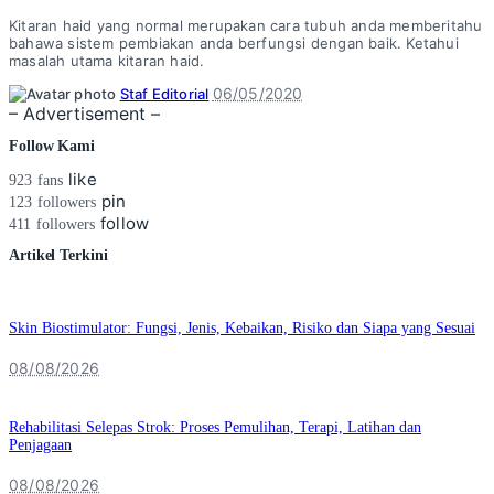
Kitaran haid yang normal merupakan cara tubuh anda memberitahu
bahawa sistem pembiakan anda berfungsi dengan baik. Ketahui
masalah utama kitaran haid.
Posted
06/05/2020
Staf Editorial
by
– Advertisement –
Follow Kami
like
923
fans
pin
123
followers
follow
411
followers
Artikel Terkini
Skin Biostimulator: Fungsi, Jenis, Kebaikan, Risiko dan Siapa yang Sesuai
08/08/2026
Rehabilitasi Selepas Strok: Proses Pemulihan, Terapi, Latihan dan
Penjagaan
08/08/2026