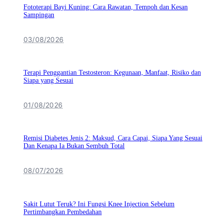
Fototerapi Bayi Kuning: Cara Rawatan, Tempoh dan Kesan
Sampingan
03/08/2026
Terapi Penggantian Testosteron: Kegunaan, Manfaat, Risiko dan
Siapa yang Sesuai
01/08/2026
Remisi Diabetes Jenis 2: Maksud, Cara Capai, Siapa Yang Sesuai
Dan Kenapa Ia Bukan Sembuh Total
08/07/2026
Sakit Lutut Teruk? Ini Fungsi Knee Injection Sebelum
Pertimbangkan Pembedahan