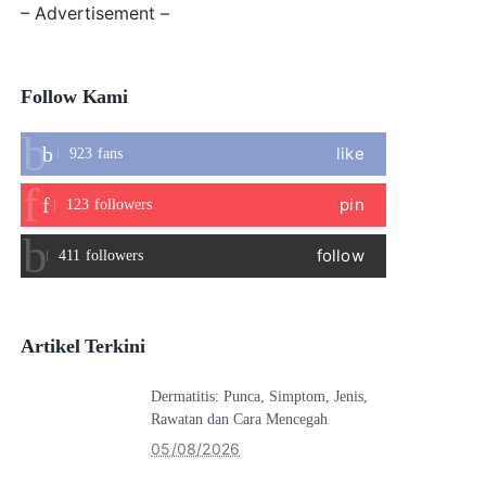
– Advertisement –
Follow Kami
like
923
fans
pin
123
followers
follow
411
followers
Artikel Terkini
Dermatitis: Punca, Simptom, Jenis,
Rawatan dan Cara Mencegah
05/08/2026