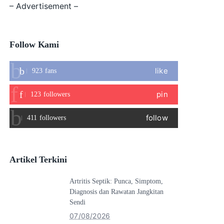
– Advertisement –
Follow Kami
like
923
fans
pin
123
followers
follow
411
followers
Artikel Terkini
Artritis Septik: Punca, Simptom,
Diagnosis dan Rawatan Jangkitan
Sendi
07/08/2026