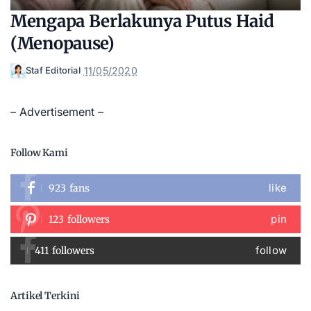
Mengapa Berlakunya Putus Haid
(Menopause)
11/05/2020
Staf Editorial
Posted
by
– Advertisement –
Follow Kami
like
923
fans
pin
123
followers
follow
411
followers
Artikel Terkini