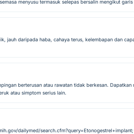
semasa menyusu termasuk selepas bersalin mengikut garis 
ik, jauh daripada haba, cahaya terus, kelembapan dan capa
mpingan berterusan atau rawatan tidak berkesan. Dapatkan 
ruk atau simptom serius lain.
.nih.gov/dailymed/search.cfm?query=Etonogestrel+implant