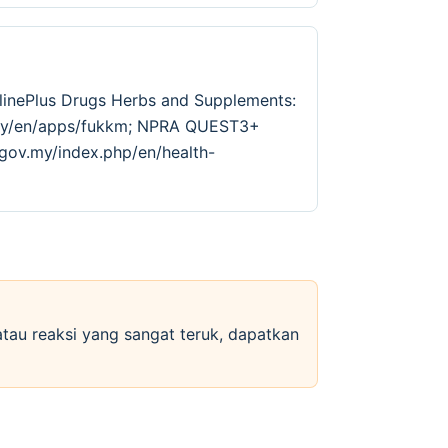
linePlus Drugs Herbs and Supplements:
v.my/en/apps/fukkm; NPRA QUEST3+
.gov.my/index.php/en/health-
 atau reaksi yang sangat teruk, dapatkan