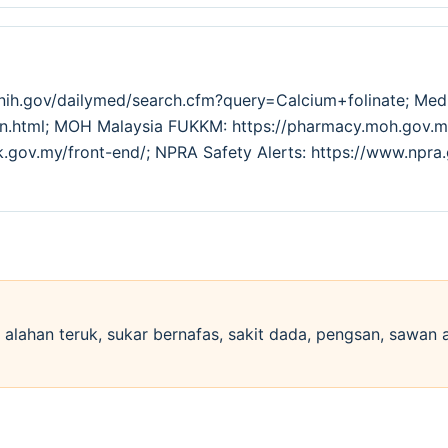
.nih.gov/dailymed/search.cfm?query=Calcium+folinate; Med
tion.html; MOH Malaysia FUKKM: https://pharmacy.moh.go
k.gov.my/front-end/; NPRA Safety Alerts: https://www.npra
si alahan teruk, sukar bernafas, sakit dada, pengsan, sawan