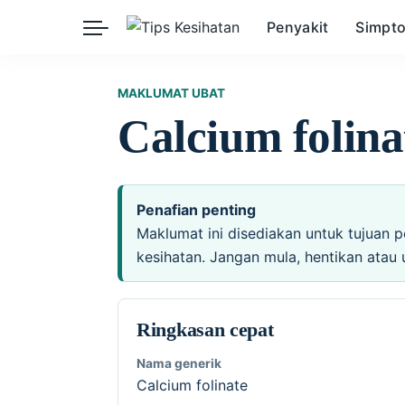
Penyakit
Simpt
Herba
Keibubapaan
Kesihatan Awam
MAKLUMAT UBAT
Calcium folina
Kehamilan
Kesihatan Digital
Kesihatan Mental
Sains Sukan
Seksualiti
Estetik
Nutrisi
Penafian penting
Maklumat ini disediakan untuk tujuan p
kesihatan. Jangan mula, hentikan atau 
Ringkasan cepat
Nama generik
Calcium folinate