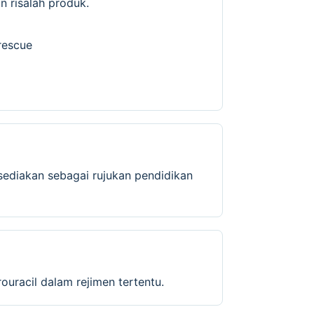
 risalah produk.
 rescue
isediakan sebagai rujukan pendidikan
uracil dalam rejimen tertentu.