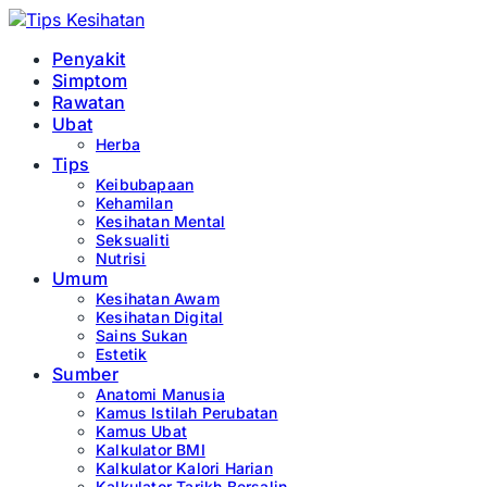
Penyakit
Simptom
Rawatan
Ubat
Herba
Tips
Keibubapaan
Kehamilan
Kesihatan Mental
Seksualiti
Nutrisi
Umum
Kesihatan Awam
Kesihatan Digital
Sains Sukan
Estetik
Sumber
Anatomi Manusia
Kamus Istilah Perubatan
Kamus Ubat
Kalkulator BMI
Kalkulator Kalori Harian
Kalkulator Tarikh Bersalin