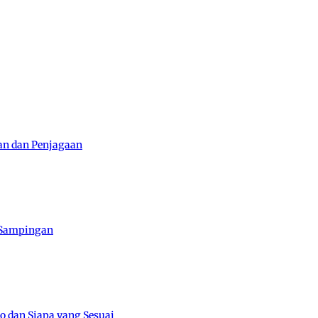
han dan Penjagaan
n Sampingan
o dan Siapa yang Sesuai