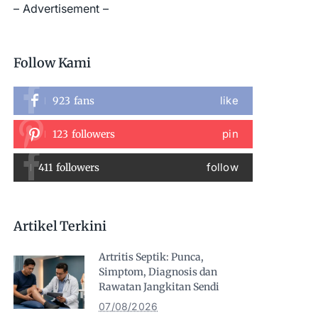
– Advertisement –
Follow Kami
like
923
fans
pin
123
followers
follow
411
followers
Artikel Terkini
Artritis Septik: Punca,
Simptom, Diagnosis dan
Rawatan Jangkitan Sendi
07/08/2026