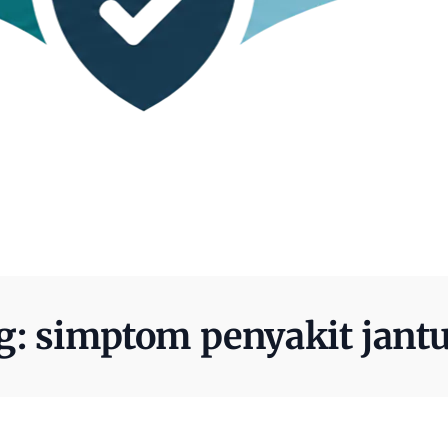
g:
simptom penyakit jant