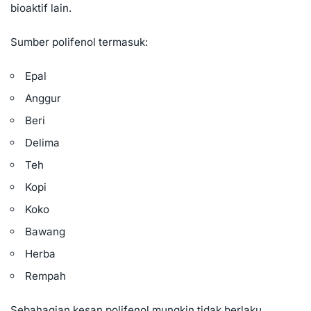
bioaktif lain.
Sumber polifenol termasuk:
Epal
Anggur
Beri
Delima
Teh
Kopi
Koko
Bawang
Herba
Rempah
Sebahagian kesan polifenol mungkin tidak berlaku