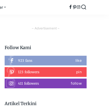
er
– Advertisement –
Follow Kami
like
923
fans
pin
123
followers
follow
411
followers
Artikel Terkini