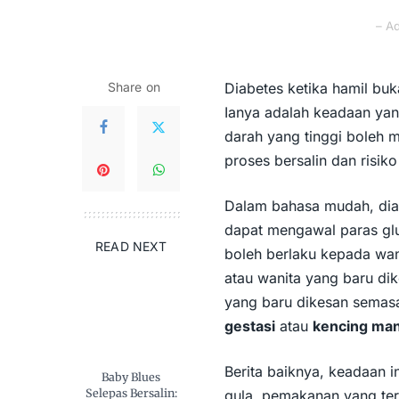
– A
Share on
Diabetes ketika hamil bu
Ianya adalah keadaan yan
darah yang tinggi boleh 
proses bersalin dan risiko
Dalam bahasa mudah, diabe
dapat mengawal paras glu
READ NEXT
boleh berlaku kepada wa
atau wanita yang baru d
yang baru dikesan semas
gestasi
atau
kencing ma
Berita baiknya, keadaan i
Baby Blues
Selepas Bersalin:
gula, pemakanan yang ters