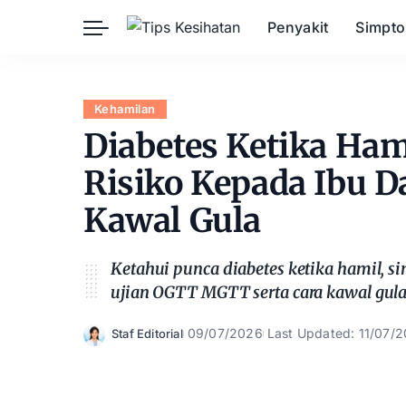
Penyakit
Simpt
Herba
Keibubapaan
Kesihatan Awam
Kehamilan
Kehamilan
Kesihatan Digital
Diabetes Ketika Ham
Kesihatan Mental
Sains Sukan
Risiko Kepada Ibu Da
Seksualiti
Estetik
Kawal Gula
Nutrisi
Ketahui punca diabetes ketika hamil, si
ujian OGTT MGTT serta cara kawal gu
09/07/2026
Last Updated: 11/07/
Staf Editorial
Posted
by