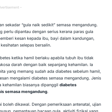
dvertisement –
kan sekadar “gula naik sedikit” semasa mengandung.
g perlu dipantau dengan serius kerana paras gula
memberi kesan kepada ibu, bayi dalam kandungan,
 kesihatan selepas bersalin.
tes ketika hamil berlaku apabila tubuh ibu tidak
kosa darah dengan baik sepanjang kehamilan. Ia
nita yang memang sudah ada diabetes sebelum hamil,
ikesan mengalami diabetes semasa mengandung. Jenis
a kehamilan biasanya dipanggil
diabetes
nis semasa mengandung
.
ni boleh dikawal. Dengan pemeriksaan antenatal, ujian
usun, pemantauan bacaan gula, aktiviti fizikal yang