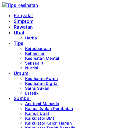
Penyakit
Simptom
Rawatan
Ubat
Herba
Tips
Keibubapaan
Kehamilan
Kesihatan Mental
Seksualiti
Nutrisi
Umum
Kesihatan Awam
Kesihatan Digital
Sains Sukan
Estetik
Sumber
Anatomi Manusia
Kamus Istilah Perubatan
Kamus Ubat
Kalkulator BMI
Kalkulator Kalori Harian
Kalkulator Tarikh Bersalin