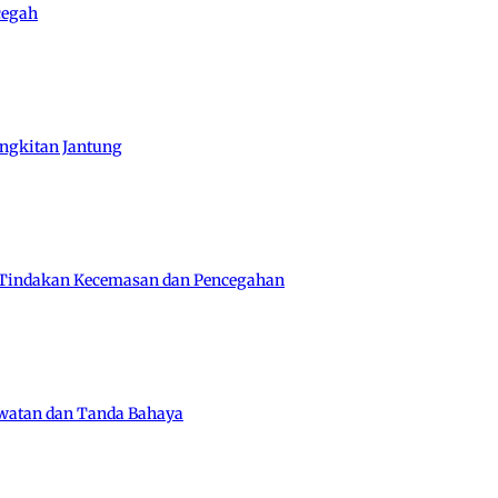
cegah
angkitan Jantung
 Tindakan Kecemasan dan Pencegahan
awatan dan Tanda Bahaya