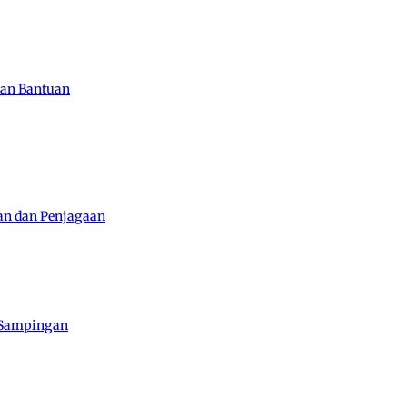
kan Bantuan
han dan Penjagaan
n Sampingan