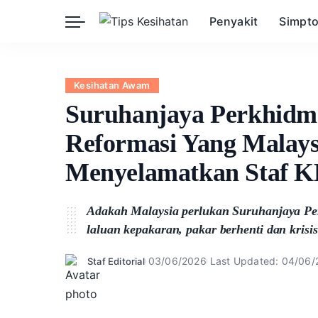
Penyakit
Simpt
Herba
Keibubapaan
Kesihatan Awam
Kesihatan Awam
Kehamilan
Kesihatan Digital
Suruhanjaya Perkhidma
Kesihatan Mental
Sains Sukan
Reformasi Yang Malays
Seksualiti
Estetik
Nutrisi
Menyelamatkan Staf 
Adakah Malaysia perlukan Suruhanjaya Pe
laluan kepakaran, pakar berhenti dan krisis
03/06/2026
Last Updated: 04/06
Staf Editorial
Posted
by