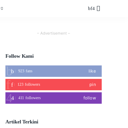
r
– Advertisement –
Follow Kami
like
923
fans
pin
123
followers
follow
411
followers
Artikel Terkini