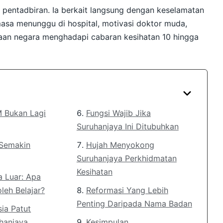
u pentadbiran. Ia berkait langsung dengan keselamatan
 masa menunggu di hospital, motivasi doktor muda,
aan negara menghadapi cabaran kesihatan 10 hingga
M Bukan Lagi
Fungsi Wajib Jika
Suruhanjaya Ini Ditubuhkan
 Semakin
Hujah Menyokong
Suruhanjaya Perkhidmatan
Kesihatan
 Luar: Apa
leh Belajar?
Reformasi Yang Lebih
Penting Daripada Nama Badan
ia Patut
hanjaya
Kesimpulan