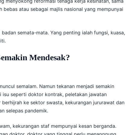
ng menyokong reformasi tenaga kerja kesihatan, sama
h bebas atau sebagai majlis nasional yang mempunyai
badan semata-mata. Yang penting ialah fungsi, kuasa,
ti.
 Semakin Mendesak?
muncul semalam. Namun tekanan menjadi semakin
i isu seperti doktor kontrak, peletakan jawatan
 berhijrah ke sektor swasta, kekurangan jururawat dan
tan selepas pandemik.
awam, kekurangan staf mempunyai kesan berganda.
ngan doktor, doktor yang tinggal perlu menanggung