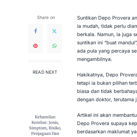
Share on
Suntikan Depo Provera an
ia mudah, tidak perlu dia
berkala. Namun, ia juga 
suntikan ini “buat mandul
ada pula yang percaya se
mengambilnya.
READ NEXT
Hakikatnya, Depo Provera
tetapi ia bukan pilihan t
biasa dan tidak berbahaya
dengan doktor, terutama 
Artikel ini akan membant
Kehamilan
Kembar: Jenis,
Depo Provera supaya keput
Simptom, Risiko,
berdasarkan maklumat yan
Penjagaan Dan