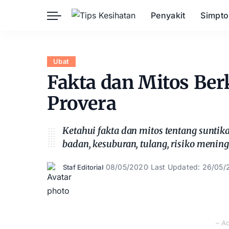
Penyakit
Simpt
Herba
Keibubapaan
Kesihatan Awam
Ubat
Kehamilan
Kesihatan Digital
Fakta dan Mitos Be
Kesihatan Mental
Sains Sukan
Provera
Seksualiti
Estetik
Nutrisi
Ketahui fakta dan mitos tentang suntik
badan, kesuburan, tulang, risiko mening
08/05/2020
Last Updated: 26/05/
Staf Editorial
Posted
by
– A