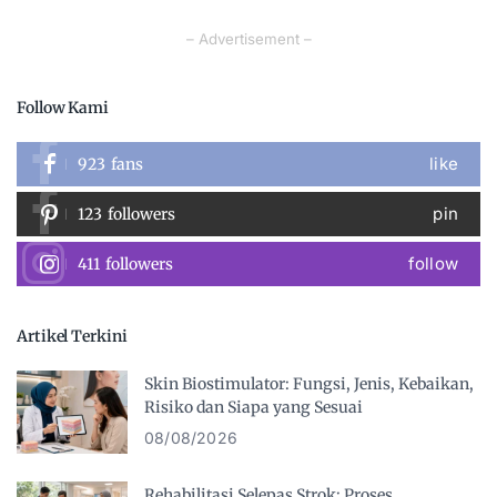
– Advertisement –
Follow Kami
like
923
fans
pin
123
followers
follow
411
followers
Artikel Terkini
Skin Biostimulator: Fungsi, Jenis, Kebaikan,
Risiko dan Siapa yang Sesuai
08/08/2026
Rehabilitasi Selepas Strok: Proses