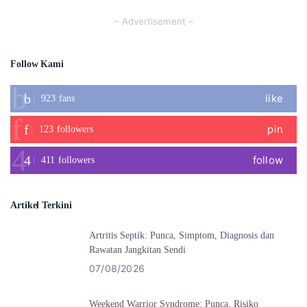
– Advertisement –
Follow Kami
like
923
fans
pin
123
followers
follow
411
followers
Artikel Terkini
Artritis Septik: Punca, Simptom, Diagnosis dan
Rawatan Jangkitan Sendi
07/08/2026
Weekend Warrior Syndrome: Punca, Risiko