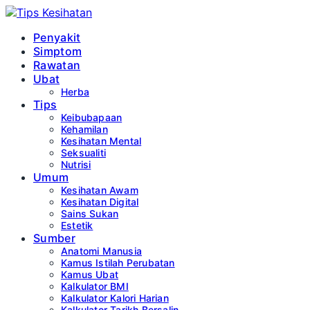
Penyakit
Simptom
Rawatan
Ubat
Herba
Tips
Keibubapaan
Kehamilan
Kesihatan Mental
Seksualiti
Nutrisi
Umum
Kesihatan Awam
Kesihatan Digital
Sains Sukan
Estetik
Sumber
Anatomi Manusia
Kamus Istilah Perubatan
Kamus Ubat
Kalkulator BMI
Kalkulator Kalori Harian
Kalkulator Tarikh Bersalin