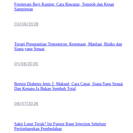
Fototerapi Bayi Kuning: Cara Rawatan, Tempoh dan Kesan
Sampingan
03/08/2026
Terapi Penggantian Testosteron: Kegunaan, Manfaat, Risiko dan
Siapa yang Sesuai
01/08/2026
Remisi Diabetes Jenis 2: Maksud, Cara Capai, Siapa Yang Sesuai
Dan Kenapa Ia Bukan Sembuh Total
08/07/2026
Sakit Lutut Teruk? Ini Fungsi Knee Injection Sebelum
Pertimbangkan Pembedahan