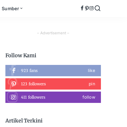
Sumber
– Advertisement –
Follow Kami
like
923
fans
pin
123
followers
follow
411
followers
Artikel Terkini