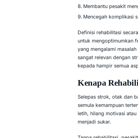
Membantu pesakit meng
Mencegah komplikasi se
Definisi rehabilitasi sec
untuk mengoptimumkan f
yang mengalami masalah k
sangat relevan dengan st
kepada hampir semua asp
Kenapa Rehabilit
Selepas strok, otak dan 
semula kemampuan tertent
letih, hilang motivasi at
menjadi sukar.
Tanpa rehabilitasi, pesak