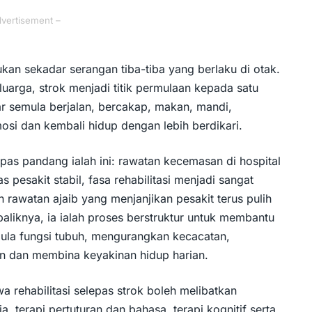
dvertisement –
kan sekadar serangan tiba-tiba yang berlaku di otak.
luarga, strok menjadi titik permulaan kepada satu
ar semula berjalan, bercakap, makan, mandi,
si dan kembali hidup dengan lebih berdikari.
pas pandang ialah ini: rawatan kecemasan di hospital
s pesakit stabil, fasa rehabilitasi menjadi sangat
n rawatan ajaib yang menjanjikan pesakit terus pulih
baliknya, ia ialah proses berstruktur untuk membantu
ula fungsi tubuh, mengurangkan kecacatan,
n dan membina keyakinan hidup harian.
ehabilitasi selepas strok boleh melibatkan
rja, terapi pertuturan dan bahasa, terapi kognitif serta