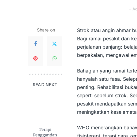
– A
Share on
Strok atau
angin ahmar
bu
Bagi ramai pesakit dan ke
perjalanan panjang: belaj
berpakaian, mengawal emo
Bahagian yang ramai terle
hanyalah satu fasa. Selepa
READ NEXT
penting. Rehabilitasi buka
seperti sebelum strok. Se
pesakit mendapatkan sem
meningkatkan keselamata
WHO menerangkan bahawa r
Terapi
Penggantian
fisioterapi, terapi cara ke