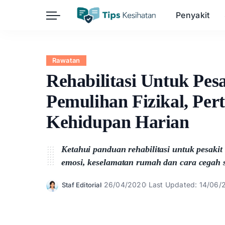
Penyakit
Herba
Keibubapaan
Kesihatan Awam
Rawatan
Kehamilan
Kesihatan Digital
Rehabilitasi Untuk Pes
Kesihatan Mental
Sains Sukan
Pemulihan Fizikal, Per
Seksualiti
Estetik
Nutrisi
Kehidupan Harian
Ketahui panduan rehabilitasi untuk pesakit 
emosi, keselamatan rumah dan cara cegah s
26/04/2020
Last Updated: 14/06/
Staf Editorial
Posted
by