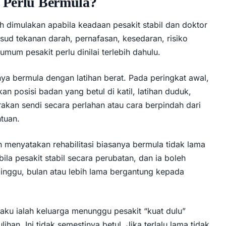
i Perlu Bermula?
eh dimulakan apabila keadaan pesakit stabil dan doktor
ud tekanan darah, pernafasan, kesedaran, risiko
um pesakit perlu dinilai terlebih dahulu.
inya bermula dengan latihan berat. Pada peringkat awal,
an posisi badan yang betul di katil, latihan duduk,
rakan sendi secara perlahan atau cara berpindah dari
ntuan.
 menyatakan rehabilitasi biasanya bermula tidak lama
ila pesakit stabil secara perubatan, dan ia boleh
nggu, bulan atau lebih lama bergantung kepada
aku ialah keluarga menunggu pesakit “kuat dulu”
an. Ini tidak semestinya betul. Jika terlalu lama tidak