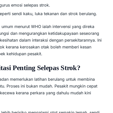
urus emosi selepas strok.
perti sendi kaku, luka tekanan dan strok berulang.
ara umum menurut WHO ialah intervensi yang direka
ungsi dan mengurangkan ketidakupayaan seseorang
esihatan dalam interaksi dengan persekitarannya. Ini
rok kerana kerosakan otak boleh memberi kesan
ek kehidupan pesakit.
asi Penting Selepas Strok?
badan memerlukan latihan berulang untuk membina
u. Proses ini bukan mudah. Pesakit mungkin cepat
au kecewa kerana perkara yang dahulu mudah kini
it lebih berisiko mengalami otot semakin lemah, sendi