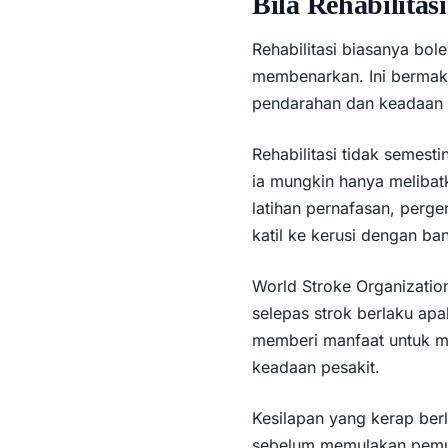
Bila Rehabilitas
Rehabilitasi biasanya bol
membenarkan. Ini bermaks
pendarahan dan keadaan um
Rehabilitasi tidak semest
ia mungkin hanya melibatk
latihan pernafasan, perge
katil ke kerusi dengan ba
World Stroke Organization
selepas strok berlaku apab
memberi manfaat untuk mi
keadaan pesakit.
Kesilapan yang kerap berl
sebelum memulakan pemulih