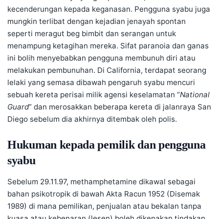
kecenderungan kepada keganasan. Pengguna syabu juga
mungkin terlibat dengan kejadian jenayah spontan
seperti meragut beg bimbit dan serangan untuk
menampung ketagihan mereka. Sifat paranoia dan ganas
ini bolih menyebabkan pengguna membunuh diri atau
melakukan pembunuhan. Di California, terdapat seorang
lelaki yang semasa dibawah pengaruh syabu mencuri
sebuah kereta perisai milik agensi keselamatan “
National
Guard
” dan merosakkan beberapa kereta di jalanraya San
Diego sebelum dia akhirnya ditembak oleh polis.
Hukuman kepada pemilik dan pengguna
syabu
Sebelum 29.11.97, methamphetamine dikawal sebagai
bahan psikotropik di bawah Akta Racun 1952 (Disemak
1989) di mana pemilikan, penjualan atau bekalan tanpa
kuasa atau kebenaran (lesen) boleh dikenakan tindakan