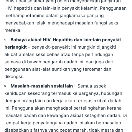
jenis tidak selamat yang boleh menyebabkan jangkitan
HIV
,
hepatitis
dan lain-lain
penyakit kelamin
. Penggunaan
methamphetamine dalam jangkamasa panjang
menyebabkan lelaki menghadapi masalah fungsi seks
mereka.
Bahaya akibat HIV, Hepatitis dan lain-lain penyakit
berjangkit
– penyakit-penyakit ini mungkin dijangkiti
akibat amalan seks bebas atau tanpa perlindungan
semasa di bawah pengaruh dadah ini, dan juga dari
penggunaan alat-alat suntikan yang tercemar dan
dikongsi.
Masalah-masalah sosial lain
– Semua aspek
kehidupan seseorang termasuk keluarganya, hubungan
dengan orang lain dan kerja akan terjejas akibat dadah
ini. Pengguna akan menghadapi pertelingkahan kerana
masalah dadah dan kewangan akibat ketagihan dadah. Di
tempat kerja penyalahguna dadah ini akan bermasalah
disebabkan sifatnya yang cepat marah, tidak mesra dan