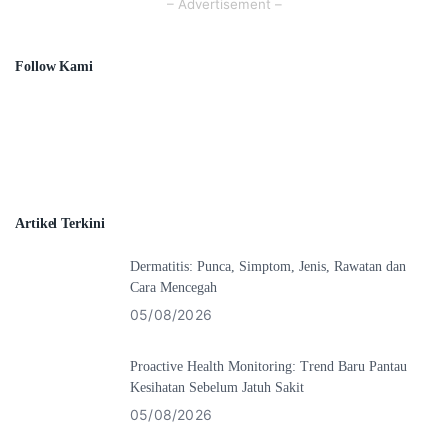
– Advertisement –
Follow Kami
like
923
fans
pin
123
followers
follow
411
followers
Artikel Terkini
Dermatitis: Punca, Simptom, Jenis, Rawatan dan
Cara Mencegah
05/08/2026
Proactive Health Monitoring: Trend Baru Pantau
Kesihatan Sebelum Jatuh Sakit
05/08/2026