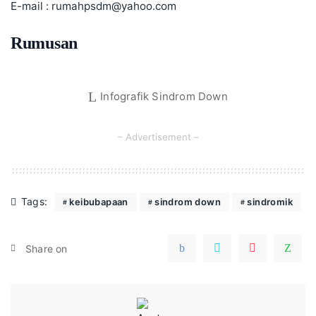
E-mail :
rumahpsdm@yahoo.com
Rumusan
Infografik Sindrom Down
– Advertisement –
Tags:
keibubapaan
sindrom down
sindromik
Share on