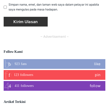
Simpan nama, emel, dan laman web saya dalam pelayar ini apabila
saya mengulas pada masa hadapan.
– Advertisement –
Follow Kami
like
923
fans
pin
123
followers
follow
411
followers
Artikel Terkini