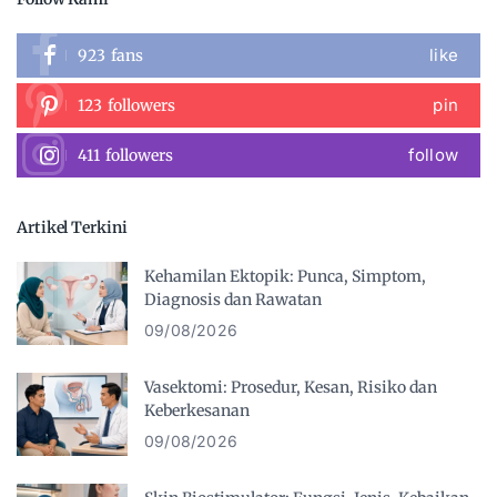
like
923
fans
pin
123
followers
follow
411
followers
Artikel Terkini
Kehamilan Ektopik: Punca, Simptom,
Diagnosis dan Rawatan
09/08/2026
Vasektomi: Prosedur, Kesan, Risiko dan
Keberkesanan
09/08/2026