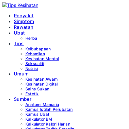
Penyakit
Simptom
Rawatan
Ubat
Herba
Tips
Keibubapaan
Kehamilan
Kesihatan Mental
Seksualiti
Nutrisi
Umum
Kesihatan Awam
Kesihatan Digital
Sains Sukan
Estetik
Sumber
Anatomi Manusia
Kamus Istilah Perubatan
Kamus Ubat
Kalkulator BMI
Kalkulator Kalori Harian
Kalkulator Tarikh Bersalin