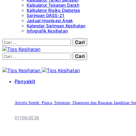
Kalkulator Tekanan Darah
Kalkulator Risiko Diabetes
Saringan DASS-21
Jadual Imunisasi Anak
Kalendar Saringan Kesihatan
Infografik Kesihatan
Cari:
Cari:
Penyakit
Artritis Septik: Punca, Simptom, Diagnosis dan Rawatan Jangkitan Se
07/08/2026