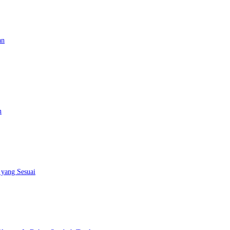
an
n
 yang Sesuai