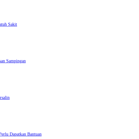
atuh Sakit
esan Sampingan
rsalin
 Perlu Dapatkan Bantuan