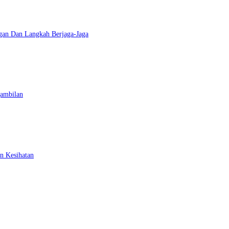
gan Dan Langkah Berjaga-Jaga
gambilan
n Kesihatan