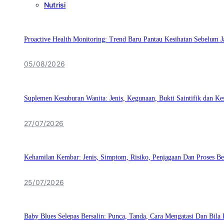
Nutrisi
Proactive Health Monitoring: Trend Baru Pantau Kesihatan Sebelum J
05/08/2026
Suplemen Kesuburan Wanita: Jenis, Kegunaan, Bukti Saintifik dan K
27/07/2026
Kehamilan Kembar: Jenis, Simptom, Risiko, Penjagaan Dan Proses Be
25/07/2026
Baby Blues Selepas Bersalin: Punca, Tanda, Cara Mengatasi Dan Bila