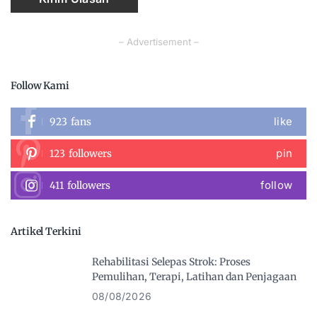
– Advertisement –
Follow Kami
like
923
fans
pin
123
followers
follow
411
followers
Artikel Terkini
Rehabilitasi Selepas Strok: Proses
Pemulihan, Terapi, Latihan dan Penjagaan
08/08/2026