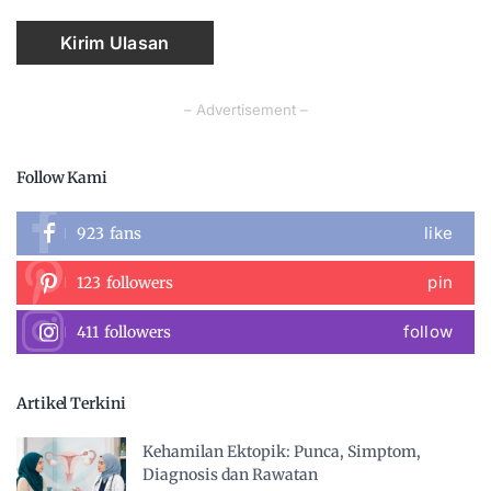
– Advertisement –
Follow Kami
like
923
fans
pin
123
followers
follow
411
followers
Artikel Terkini
Kehamilan Ektopik: Punca, Simptom,
Diagnosis dan Rawatan