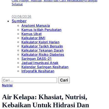
Cold Plunge: Manfaat, Risiko dan Cara Melakukannya dengan
Selamat
02/08/2026
Sumber
Anatomi Manusia
Kamus Istilah Perubatan
Kamus Ubat
Kalkulator BMI
Kalkulator Kalori Harian
Kalkulator Tarikh Bersalin
Kalkulator Tekanan Darah
Kalkulator Risiko Diabetes
Saringan DASS-21
Jadual Imunisasi Anak
Kalendar Saringan Kesihatan
Infografik Kesihatan
Cari:
Nutrisi
Air Kelapa: Khasiat, Nutrisi,
Kebaikan Untuk Hidrasi Dan