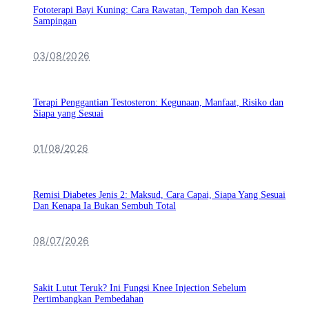
Fototerapi Bayi Kuning: Cara Rawatan, Tempoh dan Kesan
Sampingan
03/08/2026
Terapi Penggantian Testosteron: Kegunaan, Manfaat, Risiko dan
Siapa yang Sesuai
01/08/2026
Remisi Diabetes Jenis 2: Maksud, Cara Capai, Siapa Yang Sesuai
Dan Kenapa Ia Bukan Sembuh Total
08/07/2026
Sakit Lutut Teruk? Ini Fungsi Knee Injection Sebelum
Pertimbangkan Pembedahan