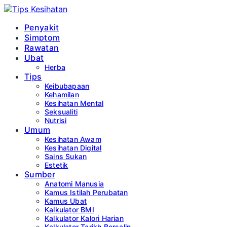
Penyakit
Simptom
Rawatan
Ubat
Herba
Tips
Keibubapaan
Kehamilan
Kesihatan Mental
Seksualiti
Nutrisi
Umum
Kesihatan Awam
Kesihatan Digital
Sains Sukan
Estetik
Sumber
Anatomi Manusia
Kamus Istilah Perubatan
Kamus Ubat
Kalkulator BMI
Kalkulator Kalori Harian
Kalkulator Tarikh Bersalin