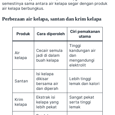
semestinya sama antara air kelapa segar dengan produk
air kelapa berbungkus.
Perbezaan air kelapa, santan dan krim kelapa
Ciri pemakanan
Produk
Cara diperoleh
utama
Tinggi
Cecair semula
kandungan air
Air
jadi di dalam
dan
kelapa
buah kelapa
mengandungi
elektrolit
Isi kelapa
dikisar
Lebih tinggi
Santan
bersama air
lemak dan kalori
dan diperah
Ekstrak isi
Sangat pekat
Krim
kelapa yang
serta tinggi
kelapa
lebih pekat
lemak