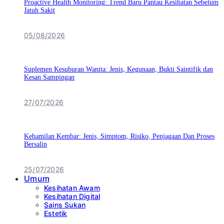
Proactive Health Monitoring: Trend Baru Pantau Kesihatan Sebelum
Jatuh Sakit
05/08/2026
Suplemen Kesuburan Wanita: Jenis, Kegunaan, Bukti Saintifik dan
Kesan Sampingan
27/07/2026
Kehamilan Kembar: Jenis, Simptom, Risiko, Penjagaan Dan Proses
Bersalin
25/07/2026
Umum
Kesihatan Awam
Kesihatan Digital
Sains Sukan
Estetik