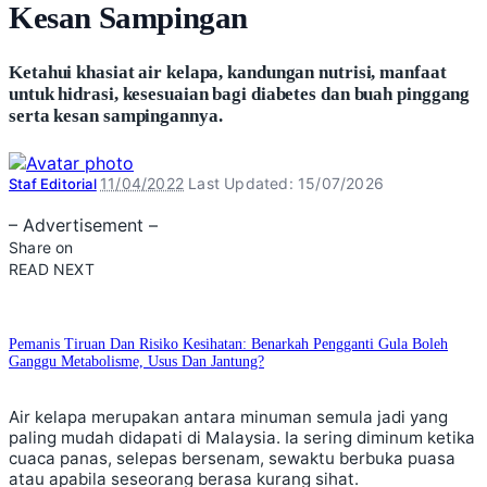
Kesan Sampingan
Ketahui khasiat air kelapa, kandungan nutrisi, manfaat
untuk hidrasi, kesesuaian bagi diabetes dan buah pinggang
serta kesan sampingannya.
Posted
11/04/2022
Last Updated: 15/07/2026
Staf Editorial
by
– Advertisement –
Share on
READ NEXT
Pemanis Tiruan Dan Risiko Kesihatan: Benarkah Pengganti Gula Boleh
Ganggu Metabolisme, Usus Dan Jantung?
Air kelapa merupakan antara minuman semula jadi yang
paling mudah didapati di Malaysia. Ia sering diminum ketika
cuaca panas, selepas bersenam, sewaktu berbuka puasa
atau apabila seseorang berasa kurang sihat.