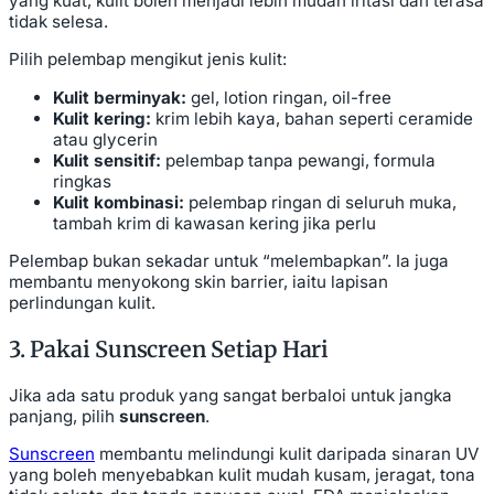
yang kuat, kulit boleh menjadi lebih mudah iritasi dan terasa
tidak selesa.
Pilih pelembap mengikut jenis kulit:
Kulit berminyak:
gel, lotion ringan, oil-free
Kulit kering:
krim lebih kaya, bahan seperti ceramide
atau glycerin
Kulit sensitif:
pelembap tanpa pewangi, formula
ringkas
Kulit kombinasi:
pelembap ringan di seluruh muka,
tambah krim di kawasan kering jika perlu
Pelembap bukan sekadar untuk “melembapkan”. Ia juga
membantu menyokong skin barrier, iaitu lapisan
perlindungan kulit.
3. Pakai Sunscreen Setiap Hari
Jika ada satu produk yang sangat berbaloi untuk jangka
panjang, pilih
sunscreen
.
Sunscreen
membantu melindungi kulit daripada sinaran UV
yang boleh menyebabkan kulit mudah kusam, jeragat, tona