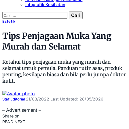
Infografik Kesihatan
Cari:
Estetik
Tips Penjagaan Muka Yang
Murah dan Selamat
Ketahui tips penjagaan muka yang murah dan
selamat untuk pemula. Panduan rutin asas, produk
penting, kesilapan biasa dan bila perlu jumpa doktor
kulit.
Posted
21/03/2022
Last Updated: 28/05/2026
Staf Editorial
by
– Advertisement –
Share on
READ NEXT