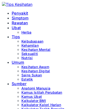
Penyakit
Simptom
Rawatan
Ubat
Herba
Tips
Keibubapaan
Kehamilan
Kesihatan Mental
Seksualiti
Nutrisi
Umum
Kesihatan Awam
Kesihatan Digital
Sains Sukan
Estetik
Sumber
Anatomi Manusia
Kamus Istilah Perubatan
Kamus Ubat
Kalkulator BMI
Kalkulator Kalori Harian
Kalkulator Tarikh Bersalin