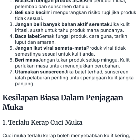
Mulakan dengan produk asas
Beli pencuci muka,
pelembap dan sunscreen dahulu.
Beli saiz kecil
Ini mengurangkan risiko rugi jika produk
tidak sesuai.
Jangan beli banyak bahan aktif serentak
Jika kulit
iritasi, susah untuk tahu produk mana puncanya.
Baca label
Semak fungsi produk, cara guna, tarikh
luput dan amaran.
Jangan ikut viral semata-mata
Produk viral tidak
semestinya sesuai untuk kulit anda.
Beri masa
Jangan tukar produk setiap minggu. Kulit
perlukan masa untuk menunjukkan perubahan.
Utamakan sunscreen
Jika bajet terhad, sunscreen
ialah pelaburan penting untuk penjagaan kulit jangka
panjang.
Kesilapan Biasa Dalam Penjagaan
Muka
1. Terlalu Kerap Cuci Muka
Cuci muka terlalu kerap boleh menyebabkan kulit kering,