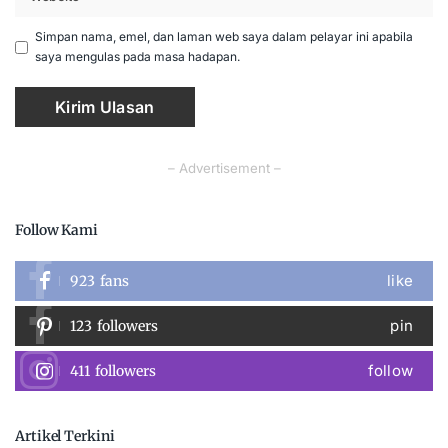
Simpan nama, emel, dan laman web saya dalam pelayar ini apabila
saya mengulas pada masa hadapan.
– Advertisement –
Follow Kami
like
923
fans
pin
123
followers
follow
411
followers
Artikel Terkini