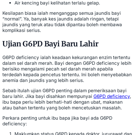
Air kencing bayi kelihatan terlalu gelap.
Kesilapan biasa ialah menganggap semua jaundis bayi
“normal”. Ya, banyak kes jaundis adalah ringan, tetapi
jaundis yang teruk atau tidak dipantau boleh membawa
komplikasi serius.
Ujian G6PD Bayi Baru Lahir
G6PD deficiency ialah keadaan kekurangan enzim tertentu
dalam sel darah merah. Bayi dengan G6PD deficiency lebih
berisiko mengalami pecah sel darah merah apabila
terdedah kepada pencetus tertentu. Ini boleh menyebabkan
anemia dan jaundis yang lebih serius.
Sebab itulah ujian G6PD penting dalam pemeriksaan bayi
baru lahir. Jika bayi disahkan mempunyai
G6PD deficiency
,
ibu bapa perlu lebih berhati-hati dengan ubat, makanan
atau bahan tertentu yang boleh mencetuskan masalah.
Perkara penting untuk ibu bapa jika bayi ada G6PD
deficiency:
Maklumkan status G6PD kepada doktor, jururawat dan