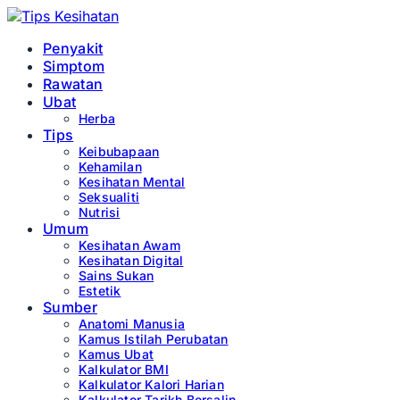
Penyakit
Simptom
Rawatan
Ubat
Herba
Tips
Keibubapaan
Kehamilan
Kesihatan Mental
Seksualiti
Nutrisi
Umum
Kesihatan Awam
Kesihatan Digital
Sains Sukan
Estetik
Sumber
Anatomi Manusia
Kamus Istilah Perubatan
Kamus Ubat
Kalkulator BMI
Kalkulator Kalori Harian
Kalkulator Tarikh Bersalin