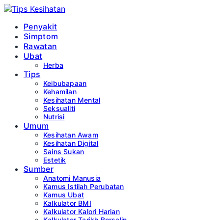
Penyakit
Simptom
Rawatan
Ubat
Herba
Tips
Keibubapaan
Kehamilan
Kesihatan Mental
Seksualiti
Nutrisi
Umum
Kesihatan Awam
Kesihatan Digital
Sains Sukan
Estetik
Sumber
Anatomi Manusia
Kamus Istilah Perubatan
Kamus Ubat
Kalkulator BMI
Kalkulator Kalori Harian
Kalkulator Tarikh Bersalin