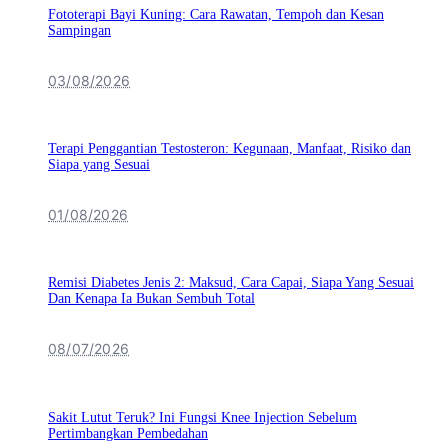
Fototerapi Bayi Kuning: Cara Rawatan, Tempoh dan Kesan
Sampingan
03/08/2026
Terapi Penggantian Testosteron: Kegunaan, Manfaat, Risiko dan
Siapa yang Sesuai
01/08/2026
Remisi Diabetes Jenis 2: Maksud, Cara Capai, Siapa Yang Sesuai
Dan Kenapa Ia Bukan Sembuh Total
08/07/2026
Sakit Lutut Teruk? Ini Fungsi Knee Injection Sebelum
Pertimbangkan Pembedahan