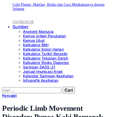
Cold Plunge: Manfaat, Risiko dan Cara Melakukannya dengan
Selamat
02/08/2026
Sumber
Anatomi Manusia
Kamus Istilah Perubatan
Kamus Ubat
Kalkulator BMI
Kalkulator Kalori Harian
Kalkulator Tarikh Bersalin
Kalkulator Tekanan Darah
Kalkulator Risiko Diabetes
Saringan DASS-21
Jadual Imunisasi Anak
Kalendar Saringan Kesihatan
Infografik Kesihatan
Cari:
Penyakit
Periodic Limb Movement
Disorder: Punca Kaki Bergerak