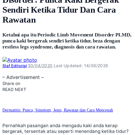
Sendiri Ketika Tidur Dan Cara
Rawatan
Ketahui apa itu Periodic Limb Movement Disorder PLMD,
punca kaki bergerak sendiri ketika tidur, beza dengan
restless legs syndrome, diagnosis dan cara rawatan.
Posted
30/04/2020
Last Updated: 14/06/2026
Staf Editorial
by
– Advertisement –
Share on
READ NEXT
Dermatitis: Punca, Simptom, Jenis, Rawatan dan Cara Mencegah
Pernahkah pasangan anda mengadu kaki anda kerap
bergerak, tersentak atau seperti menendang ketika tidur?