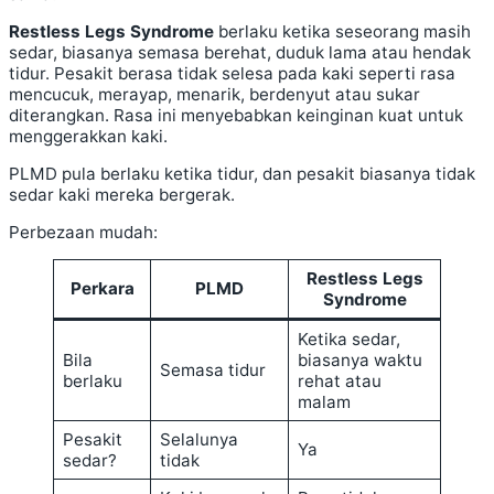
Restless Legs Syndrome
berlaku ketika seseorang masih
sedar, biasanya semasa berehat, duduk lama atau hendak
tidur. Pesakit berasa tidak selesa pada kaki seperti rasa
mencucuk, merayap, menarik, berdenyut atau sukar
diterangkan. Rasa ini menyebabkan keinginan kuat untuk
menggerakkan kaki.
PLMD pula berlaku ketika tidur, dan pesakit biasanya tidak
sedar kaki mereka bergerak.
Perbezaan mudah:
Restless Legs
Perkara
PLMD
Syndrome
Ketika sedar,
Bila
biasanya waktu
Semasa tidur
berlaku
rehat atau
malam
Pesakit
Selalunya
Ya
sedar?
tidak