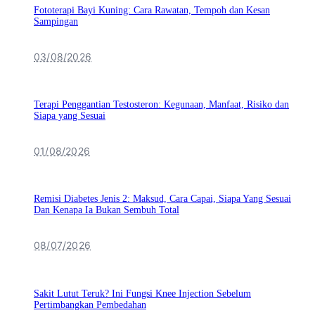
Fototerapi Bayi Kuning: Cara Rawatan, Tempoh dan Kesan
Sampingan
03/08/2026
Terapi Penggantian Testosteron: Kegunaan, Manfaat, Risiko dan
Siapa yang Sesuai
01/08/2026
Remisi Diabetes Jenis 2: Maksud, Cara Capai, Siapa Yang Sesuai
Dan Kenapa Ia Bukan Sembuh Total
08/07/2026
Sakit Lutut Teruk? Ini Fungsi Knee Injection Sebelum
Pertimbangkan Pembedahan