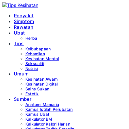
Penyakit
Simptom
Rawatan
Ubat
Herba
Tips
Keibubapaan
Kehamilan
Kesihatan Mental
Seksualiti
Nutrisi
Umum
Kesihatan Awam
Kesihatan Digital
Sains Sukan
Estetik
Sumber
Anatomi Manusia
Kamus Istilah Perubatan
Kamus Ubat
Kalkulator BMI
Kalkulator Kalori Harian
Kalkulator Tarikh Bersalin