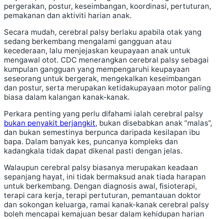
pergerakan, postur, keseimbangan, koordinasi, pertuturan,
pemakanan dan aktiviti harian anak.
Secara mudah, cerebral palsy berlaku apabila otak yang
sedang berkembang mengalami gangguan atau
kecederaan, lalu menjejaskan keupayaan anak untuk
mengawal otot. CDC menerangkan cerebral palsy sebagai
kumpulan gangguan yang mempengaruhi keupayaan
seseorang untuk bergerak, mengekalkan keseimbangan
dan postur, serta merupakan ketidakupayaan motor paling
biasa dalam kalangan kanak-kanak.
Perkara penting yang perlu difahami ialah cerebral palsy
bukan penyakit berjangkit
, bukan disebabkan anak “malas”,
dan bukan semestinya berpunca daripada kesilapan ibu
bapa. Dalam banyak kes, puncanya kompleks dan
kadangkala tidak dapat dikenal pasti dengan jelas.
Walaupun cerebral palsy biasanya merupakan keadaan
sepanjang hayat, ini tidak bermaksud anak tiada harapan
untuk berkembang. Dengan diagnosis awal, fisioterapi,
terapi cara kerja, terapi pertuturan, pemantauan doktor
dan sokongan keluarga, ramai kanak-kanak cerebral palsy
boleh mencapai kemajuan besar dalam kehidupan harian