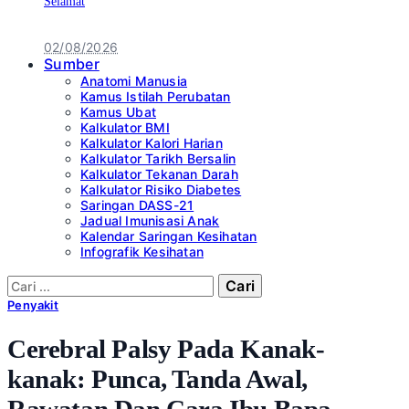
Selamat
02/08/2026
Sumber
Anatomi Manusia
Kamus Istilah Perubatan
Kamus Ubat
Kalkulator BMI
Kalkulator Kalori Harian
Kalkulator Tarikh Bersalin
Kalkulator Tekanan Darah
Kalkulator Risiko Diabetes
Saringan DASS-21
Jadual Imunisasi Anak
Kalendar Saringan Kesihatan
Infografik Kesihatan
Cari:
Penyakit
Cerebral Palsy Pada Kanak-
kanak: Punca, Tanda Awal,
Rawatan Dan Cara Ibu Bapa