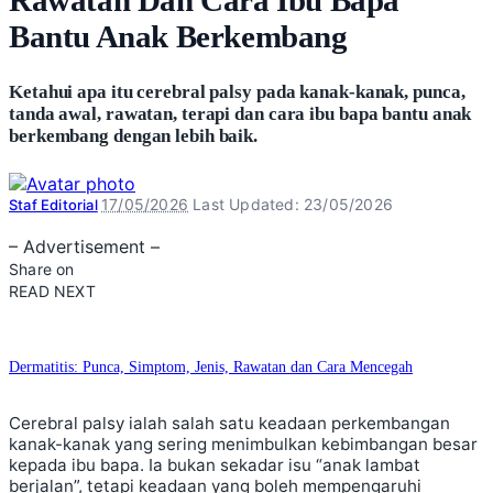
Bantu Anak Berkembang
Ketahui apa itu cerebral palsy pada kanak-kanak, punca,
tanda awal, rawatan, terapi dan cara ibu bapa bantu anak
berkembang dengan lebih baik.
Posted
17/05/2026
Last Updated: 23/05/2026
Staf Editorial
by
– Advertisement –
Share on
READ NEXT
Dermatitis: Punca, Simptom, Jenis, Rawatan dan Cara Mencegah
Cerebral palsy ialah salah satu keadaan perkembangan
kanak-kanak yang sering menimbulkan kebimbangan besar
kepada ibu bapa. Ia bukan sekadar isu “anak lambat
berjalan”, tetapi keadaan yang boleh mempengaruhi