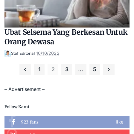
Ubat Selsema Yang Berkesan Untuk
Orang Dewasa
10/10/2022
Staf Editorial
Posted
by
1
2
3
…
5
– Advertisement –
Follow Kami
like
923
fans