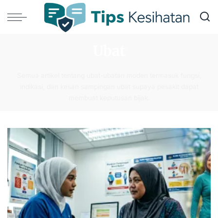
Ubat
Semua artikel tentang ubat-ubatan moden termasuk fungsi,
indikasi, dan kesan sampingan ubat supaya pesakit dapat
membuat keputusan bijak.