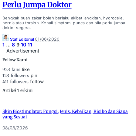
Perlu Jumpa Doktor
Bengkak buah zakar boleh berlaku akibat jangkitan, hydrocele,
hernia atau torsion. Kenali simptom, punca dan bila perlu jumpa
doktor segera.
Posted
01/06/2020
Staf Editorial
by
1
…
8
9
10
11
– Advertisement –
Follow Kami
like
923
fans
pin
123
followers
follow
411
followers
Artikel Terkini
Skin Biostimulator: Fungsi, Jenis, Kebaikan, Risiko dan Siapa
yang Sesuai
08/08/2026