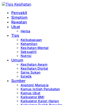
Penyakit
Simptom
Rawatan
Ubat
Herba
Tips
Keibubapaan
Kehamilan
Kesihatan Mental
Seksualiti
Nutrisi
Umum
Kesihatan Awam
Kesihatan Digital
Sains Sukan
Estetik
Sumber
Anatomi Manusia
Kamus Istilah Perubatan
Kamus Ubat
Kalkulator BMI
Kalkulator Kalori Harian
Kalkulator Tarikh Bersalin