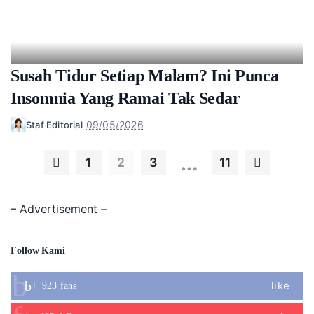
Susah Tidur Setiap Malam? Ini Punca
Insomnia Yang Ramai Tak Sedar
09/05/2026
Staf Editorial
Posted
by
…
1
2
3
11
– Advertisement –
Follow Kami
like
923
fans