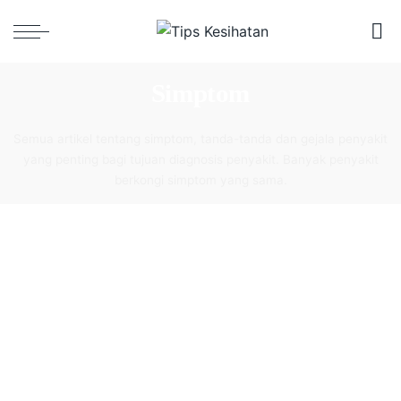
Simptom
Semua artikel tentang simptom, tanda-tanda dan gejala penyakit
yang penting bagi tujuan diagnosis penyakit. Banyak penyakit
berkongi simptom yang sama.