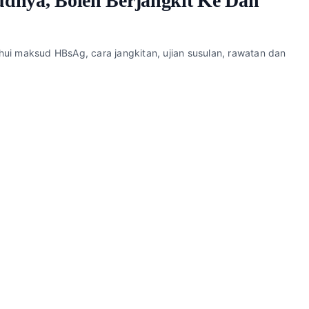
sudnya, Boleh Berjangkit Ke Dan
ahui maksud HBsAg, cara jangkitan, ujian susulan, rawatan dan