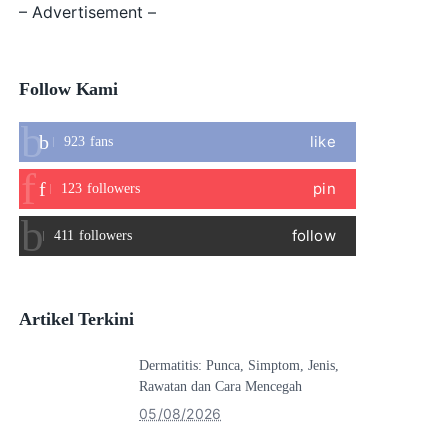
– Advertisement –
Follow Kami
like
923
fans
pin
123
followers
follow
411
followers
Artikel Terkini
Dermatitis: Punca, Simptom, Jenis,
Rawatan dan Cara Mencegah
05/08/2026