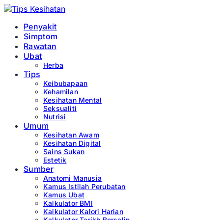
Penyakit
Simptom
Rawatan
Ubat
Herba
Tips
Keibubapaan
Kehamilan
Kesihatan Mental
Seksualiti
Nutrisi
Umum
Kesihatan Awam
Kesihatan Digital
Sains Sukan
Estetik
Sumber
Anatomi Manusia
Kamus Istilah Perubatan
Kamus Ubat
Kalkulator BMI
Kalkulator Kalori Harian
Kalkulator Tarikh Bersalin