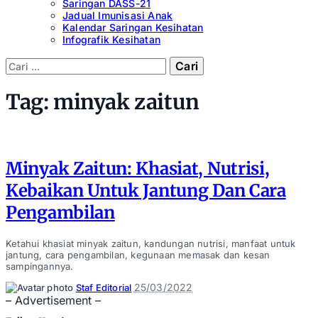
Saringan DASS-21
Jadual Imunisasi Anak
Kalendar Saringan Kesihatan
Infografik Kesihatan
Cari:
Tag:
minyak zaitun
Minyak Zaitun: Khasiat, Nutrisi,
Kebaikan Untuk Jantung Dan Cara
Pengambilan
Ketahui khasiat minyak zaitun, kandungan nutrisi, manfaat untuk
jantung, cara pengambilan, kegunaan memasak dan kesan
sampingannya.
Posted
25/03/2022
Staf Editorial
by
– Advertisement –