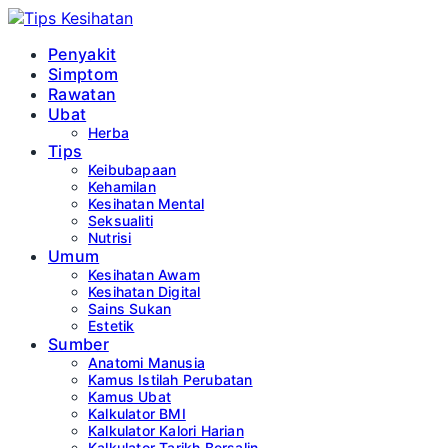
Penyakit
Simptom
Rawatan
Ubat
Herba
Tips
Keibubapaan
Kehamilan
Kesihatan Mental
Seksualiti
Nutrisi
Umum
Kesihatan Awam
Kesihatan Digital
Sains Sukan
Estetik
Sumber
Anatomi Manusia
Kamus Istilah Perubatan
Kamus Ubat
Kalkulator BMI
Kalkulator Kalori Harian
Kalkulator Tarikh Bersalin