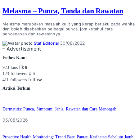
Melasma – Punca, Tanda dan Rawatan
Melasma merupakan masalah kulit yang kerap berlaku pada wanita
dan boleh disebabkan pelbagai punca, jom ketahui cara
pencegahan dan rawatannya.
Posted
30/08/2022
Staf Editorial
by
– Advertisement –
Follow Kami
like
923
fans
pin
123
followers
follow
411
followers
Artikel Terkini
Dermatitis: Punca, Simptom, Jenis, Rawatan dan Cara Mencegah
05/08/2026
Proactive Health Monitoring: Trend Baru Pantau Kesihatan Sebelum Jatuh