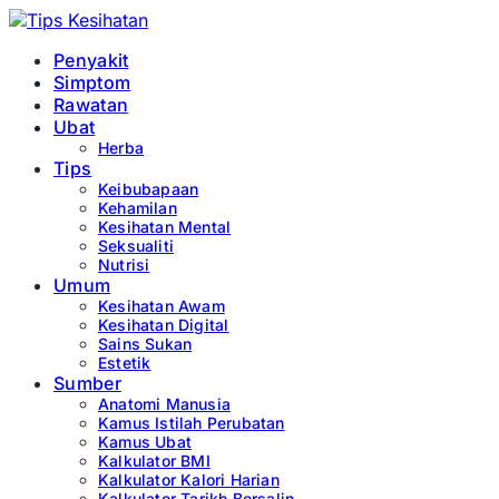
Penyakit
Simptom
Rawatan
Ubat
Herba
Tips
Keibubapaan
Kehamilan
Kesihatan Mental
Seksualiti
Nutrisi
Umum
Kesihatan Awam
Kesihatan Digital
Sains Sukan
Estetik
Sumber
Anatomi Manusia
Kamus Istilah Perubatan
Kamus Ubat
Kalkulator BMI
Kalkulator Kalori Harian
Kalkulator Tarikh Bersalin