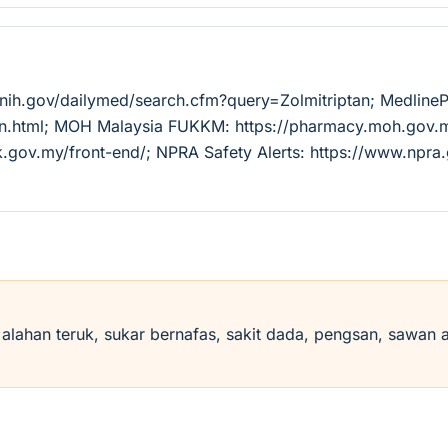
.nih.gov/dailymed/search.cfm?query=Zolmitriptan; Medline
tion.html; MOH Malaysia FUKKM: https://pharmacy.moh.go
k.gov.my/front-end/; NPRA Safety Alerts: https://www.npra
i alahan teruk, sukar bernafas, sakit dada, pengsan, sawan 