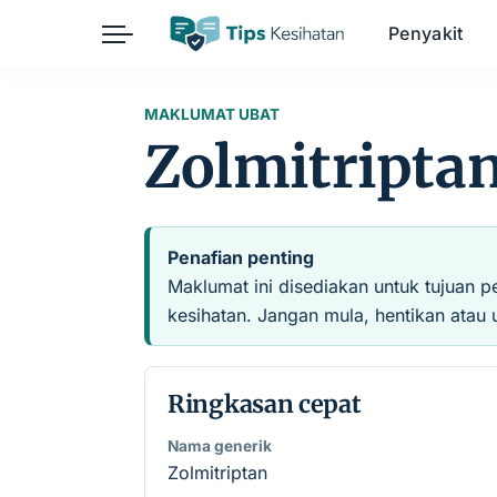
Penyakit
Herba
Keibubapaan
Kesihatan Awam
MAKLUMAT UBAT
Zolmitripta
Kehamilan
Kesihatan Digital
Kesihatan Mental
Sains Sukan
Seksualiti
Estetik
Nutrisi
Penafian penting
Maklumat ini disediakan untuk tujuan p
kesihatan. Jangan mula, hentikan atau 
Ringkasan cepat
Nama generik
Zolmitriptan