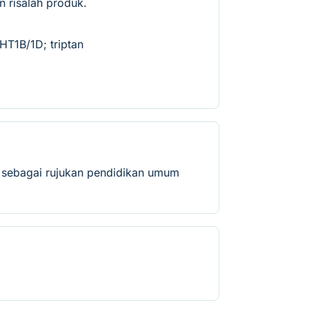
 risalah produk.
HT1B/1D; triptan
n sebagai rujukan pendidikan umum