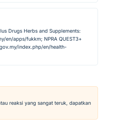
Plus Drugs Herbs and Supplements:
v.my/en/apps/fukkm; NPRA QUEST3+
.gov.my/index.php/en/health-
atau reaksi yang sangat teruk, dapatkan