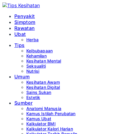
Penyakit
Simptom
Rawatan
Ubat
Herba
Tips
Keibubapaan
Kehamilan
Kesihatan Mental
Seksualiti
Nutrisi
Umum
Kesihatan Awam
Kesihatan Digital
Sains Sukan
Estetik
Sumber
Anatomi Manusia
Kamus Istilah Perubatan
Kamus Ubat
Kalkulator BMI
Kalkulator Kalori Harian
Kalkulator Tarikh Bersalin