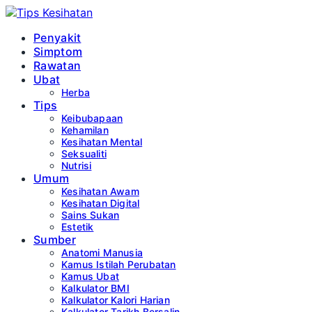
Penyakit
Simptom
Rawatan
Ubat
Herba
Tips
Keibubapaan
Kehamilan
Kesihatan Mental
Seksualiti
Nutrisi
Umum
Kesihatan Awam
Kesihatan Digital
Sains Sukan
Estetik
Sumber
Anatomi Manusia
Kamus Istilah Perubatan
Kamus Ubat
Kalkulator BMI
Kalkulator Kalori Harian
Kalkulator Tarikh Bersalin