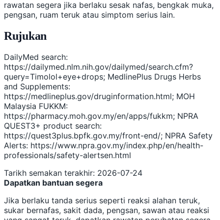
rawatan segera jika berlaku sesak nafas, bengkak muka,
pengsan, ruam teruk atau simptom serius lain.
Rujukan
DailyMed search:
https://dailymed.nlm.nih.gov/dailymed/search.cfm?
query=Timolol+eye+drops; MedlinePlus Drugs Herbs
and Supplements:
https://medlineplus.gov/druginformation.html; MOH
Malaysia FUKKM:
https://pharmacy.moh.gov.my/en/apps/fukkm; NPRA
QUEST3+ product search:
https://quest3plus.bpfk.gov.my/front-end/; NPRA Safety
Alerts: https://www.npra.gov.my/index.php/en/health-
professionals/safety-alertsen.html
Tarikh semakan terakhir: 2026-07-24
Dapatkan bantuan segera
Jika berlaku tanda serius seperti reaksi alahan teruk,
sukar bernafas, sakit dada, pengsan, sawan atau reaksi