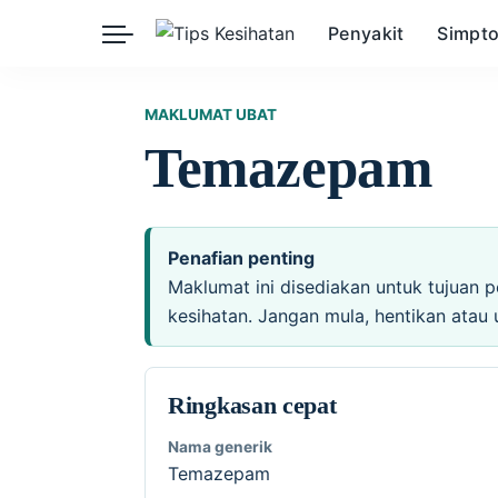
Penyakit
Simpt
Herba
Keibubapaan
Kesihatan Awam
MAKLUMAT UBAT
Temazepam
Kehamilan
Kesihatan Digital
Kesihatan Mental
Sains Sukan
Seksualiti
Estetik
Nutrisi
Penafian penting
Maklumat ini disediakan untuk tujuan p
kesihatan. Jangan mula, hentikan atau 
Ringkasan cepat
Nama generik
Temazepam