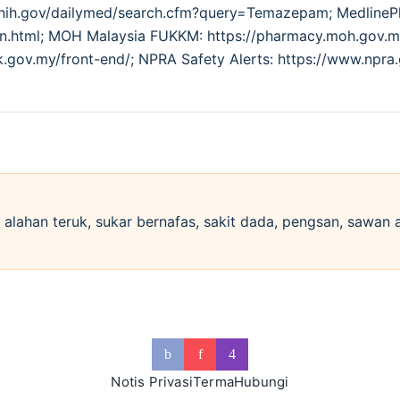
m.nih.gov/dailymed/search.cfm?query=Temazepam; MedlineP
tion.html; MOH Malaysia FUKKM: https://pharmacy.moh.go
k.gov.my/front-end/; NPRA Safety Alerts: https://www.npra
si alahan teruk, sukar bernafas, sakit dada, pengsan, sawan
Notis Privasi
Terma
Hubungi