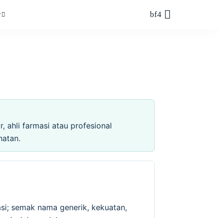
r
 ahli farmasi atau profesional
hatan.
si; semak nama generik, kekuatan,