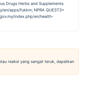
lus Drugs Herbs and Supplements:
v.my/en/apps/fukkm; NPRA QUEST3+
.gov.my/index.php/en/health-
 atau reaksi yang sangat teruk, dapatkan