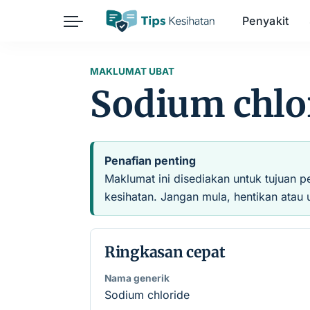
Penyakit
Herba
Keibubapaan
Kesihatan Awam
MAKLUMAT UBAT
Sodium chlo
Kehamilan
Kesihatan Digital
Kesihatan Mental
Sains Sukan
Seksualiti
Estetik
Nutrisi
Penafian penting
Maklumat ini disediakan untuk tujuan p
kesihatan. Jangan mula, hentikan atau 
Ringkasan cepat
Nama generik
Sodium chloride