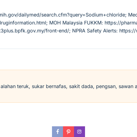
m.nih.gov/dailymed/search.cfm?query=Sodium+chloride; Med
/druginformation.html; MOH Malaysia FUKKM: https://pha
3plus.bpfk.gov.my/front-end/; NPRA Safety Alerts: https:
i alahan teruk, sukar bernafas, sakit dada, pengsan, sawan 