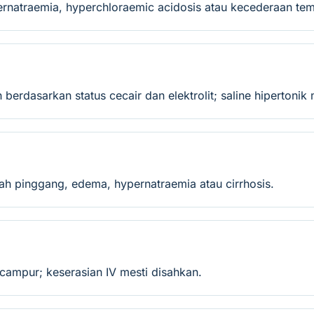
rnatraemia, hyperchloraemic acidosis atau kecederaan temp
h berdasarkan status cecair dan elektrolit; saline hiperton
uah pinggang, edema, hypernatraemia atau cirrhosis.
campur; keserasian IV mesti disahkan.