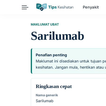
Penyakit
Herba
Keibubapaan
Kesihatan Awam
MAKLUMAT UBAT
Sarilumab
Kehamilan
Kesihatan Digital
Kesihatan Mental
Sains Sukan
Seksualiti
Estetik
Nutrisi
Penafian penting
Maklumat ini disediakan untuk tujuan p
kesihatan. Jangan mula, hentikan atau 
Ringkasan cepat
Nama generik
Sarilumab