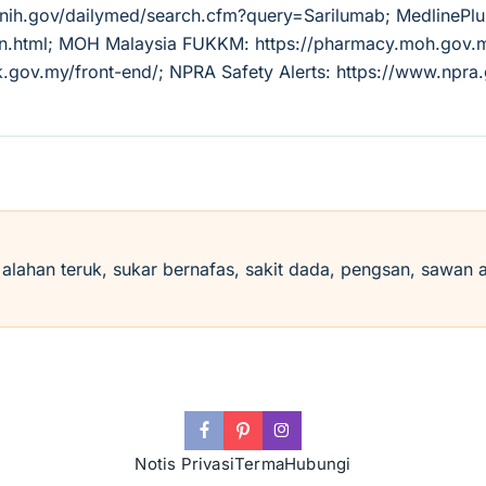
m.nih.gov/dailymed/search.cfm?query=Sarilumab; MedlinePl
tion.html; MOH Malaysia FUKKM: https://pharmacy.moh.go
k.gov.my/front-end/; NPRA Safety Alerts: https://www.npra
i alahan teruk, sukar bernafas, sakit dada, pengsan, sawan 
Notis Privasi
Terma
Hubungi