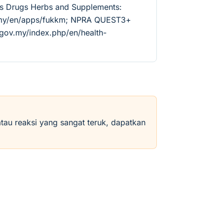
us Drugs Herbs and Supplements:
v.my/en/apps/fukkm; NPRA QUEST3+
.gov.my/index.php/en/health-
atau reaksi yang sangat teruk, dapatkan