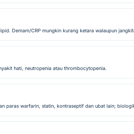
 lipid. Demam/CRP mungkin kurang ketara walaupun jangkita
 penyakit hati, neutropenia atau thrombocytopenia.
 paras warfarin, statin, kontraseptif dan ubat lain; biolog