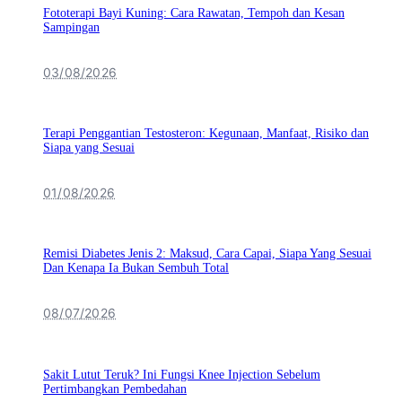
Fototerapi Bayi Kuning: Cara Rawatan, Tempoh dan Kesan
Sampingan
03/08/2026
Terapi Penggantian Testosteron: Kegunaan, Manfaat, Risiko dan
Siapa yang Sesuai
01/08/2026
Remisi Diabetes Jenis 2: Maksud, Cara Capai, Siapa Yang Sesuai
Dan Kenapa Ia Bukan Sembuh Total
08/07/2026
Sakit Lutut Teruk? Ini Fungsi Knee Injection Sebelum
Pertimbangkan Pembedahan