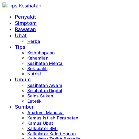
Penyakit
Simptom
Rawatan
Ubat
Herba
Tips
Keibubapaan
Kehamilan
Kesihatan Mental
Seksualiti
Nutrisi
Umum
Kesihatan Awam
Kesihatan Digital
Sains Sukan
Estetik
Sumber
Anatomi Manusia
Kamus Istilah Perubatan
Kamus Ubat
Kalkulator BMI
Kalkulator Kalori Harian
Kalkulator Tarikh Bersalin