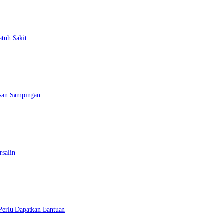
atuh Sakit
esan Sampingan
rsalin
 Perlu Dapatkan Bantuan