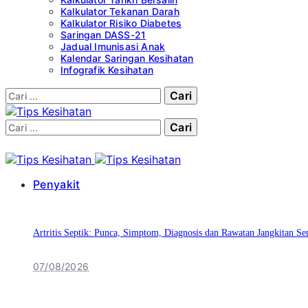
Kalkulator Tekanan Darah
Kalkulator Risiko Diabetes
Saringan DASS-21
Jadual Imunisasi Anak
Kalendar Saringan Kesihatan
Infografik Kesihatan
Cari:
Cari:
Penyakit
Artritis Septik: Punca, Simptom, Diagnosis dan Rawatan Jangkitan Se
07/08/2026