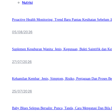
Nutrisi
Proactive Health Monitoring: Trend Baru Pantau Kesihatan Sebelum J
05/08/2026
Suplemen Kesuburan Wanita: Jenis, Kegunaan, Bukti Saintifik dan K
27/07/2026
Kehamilan Kembar: Jenis, Simptom, Risiko, Penjagaan Dan Proses Be
25/07/2026
Baby Blues Selepas Bersalin: Punca, Tanda, Cara Mengatasi Dan Bila