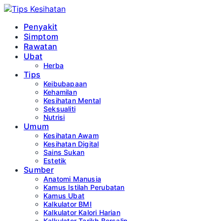
Penyakit
Simptom
Rawatan
Ubat
Herba
Tips
Keibubapaan
Kehamilan
Kesihatan Mental
Seksualiti
Nutrisi
Umum
Kesihatan Awam
Kesihatan Digital
Sains Sukan
Estetik
Sumber
Anatomi Manusia
Kamus Istilah Perubatan
Kamus Ubat
Kalkulator BMI
Kalkulator Kalori Harian
Kalkulator Tarikh Bersalin