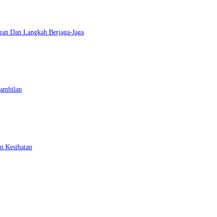
gan Dan Langkah Berjaga-Jaga
gambilan
n Kesihatan