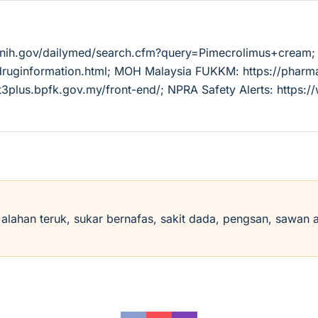
m.nih.gov/dailymed/search.cfm?query=Pimecrolimus+cream;
/druginformation.html; MOH Malaysia FUKKM: https://pha
3plus.bpfk.gov.my/front-end/; NPRA Safety Alerts: https:
i alahan teruk, sukar bernafas, sakit dada, pengsan, sawan 