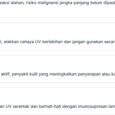
u reaksi alahan; risiko malignansi jangka panjang belum dip
iti, elakkan cahaya UV berlebihan dan jangan gunakan seca
t aktif, penyakit kulit yang meningkatkan penyerapan atau
atan UV serentak dan berhati-hati dengan imunosupresan lai