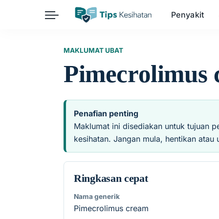
Penyakit
Herba
Keibubapaan
Kesihatan Awam
MAKLUMAT UBAT
Pimecrolimus
Kehamilan
Kesihatan Digital
Kesihatan Mental
Sains Sukan
Seksualiti
Estetik
Nutrisi
Penafian penting
Maklumat ini disediakan untuk tujuan p
kesihatan. Jangan mula, hentikan atau 
Ringkasan cepat
Nama generik
Pimecrolimus cream