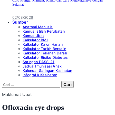
Cold Plunge: Manfaat, Risiko dan Cara Melakukannya dengan
Selamat
02/08/2026
Sumber
Anatomi Manusia
Kamus Istilah Perubatan
Kamus Ubat
Kalkulator BMI
Kalkulator Kalori Harian
Kalkulator Tarikh Bersalin
Kalkulator Tekanan Darah
Kalkulator Risiko Diabetes
Saringan DASS-21
Jadual Imunisasi Anak
Kalendar Saringan Kesihatan
Infografik Kesihatan
Cari:
Maklumat Ubat
Ofloxacin eye drops