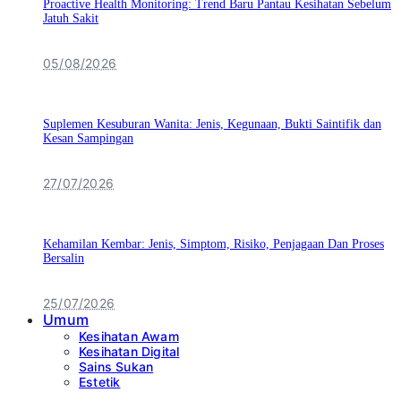
Proactive Health Monitoring: Trend Baru Pantau Kesihatan Sebelum
Jatuh Sakit
05/08/2026
Suplemen Kesuburan Wanita: Jenis, Kegunaan, Bukti Saintifik dan
Kesan Sampingan
27/07/2026
Kehamilan Kembar: Jenis, Simptom, Risiko, Penjagaan Dan Proses
Bersalin
25/07/2026
Umum
Kesihatan Awam
Kesihatan Digital
Sains Sukan
Estetik