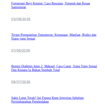
Fototerapi Bayi Kuning: Cara Rawatan, Tempoh dan Kesan
Sampingan
03/08/2026
Terapi Penggantian Testosteron: Kegunaan, Manfaat, Risiko dan
Siapa yang Sesuai
01/08/2026
Remisi Diabetes Jenis 2: Maksud, Cara Capai, Siapa Yang Sesuai
Dan Kenapa Ia Bukan Sembuh Total
08/07/2026
Sakit Lutut Teruk? Ini Fungsi Knee Injection Sebelum
Pertimbangkan Pembedahan