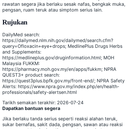
rawatan segera jika berlaku sesak nafas, bengkak muka,
pengsan, ruam teruk atau simptom serius lain.
Rujukan
DailyMed search:
https://dailymed.nlm.nih.gov/dailymed/search.cfm?
query=Ofloxacin+eye+drops; MedlinePlus Drugs Herbs
and Supplements:
https://medlineplus.gov/druginformation.html; MOH
Malaysia FUKKM:
https://pharmacy.moh.gov.my/en/apps/fukkm; NPRA
QUEST3+ product search:
https://quest3plus.bpfk.gov.my/front-end/; NPRA Safety
Alerts: https://www.npra.gov.my/index.php/en/health-
professionals/safety-alertsen.html
Tarikh semakan terakhir: 2026-07-24
Dapatkan bantuan segera
Jika berlaku tanda serius seperti reaksi alahan teruk,
sukar bernafas, sakit dada, pengsan, sawan atau reaksi