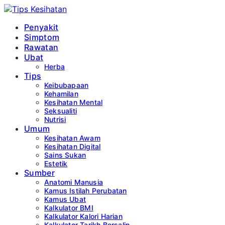
Penyakit
Simptom
Rawatan
Ubat
Herba
Tips
Keibubapaan
Kehamilan
Kesihatan Mental
Seksualiti
Nutrisi
Umum
Kesihatan Awam
Kesihatan Digital
Sains Sukan
Estetik
Sumber
Anatomi Manusia
Kamus Istilah Perubatan
Kamus Ubat
Kalkulator BMI
Kalkulator Kalori Harian
Kalkulator Tarikh Bersalin